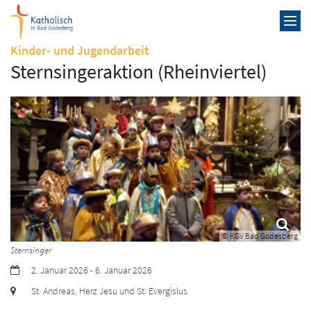
Zum Inhalt springen
:
Kinder- und Jugendarbeit
Sternsingeraktion (Rheinviertel)
© KGV Bad Godesberg
Sternsinger
Datum:
2. Januar 2026 - 6. Januar 2026
Ort:
St. Andreas, Herz Jesu und St. Evergislus