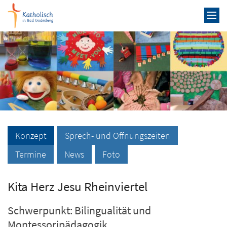
Zum Inhalt springen
Konzept
Sprech- und Öffnungszeiten
Termine
News
Foto
Kita Herz Jesu Rheinviertel
Schwerpunkt: Bilingualität und
Montessoripädagogik