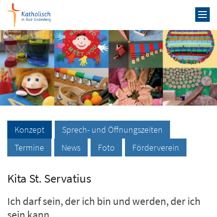
Zum Inhalt springen
Konzept
Sprech- und Öffnungszeiten
Termine
News
Foto
Förderverein
Kita St. Servatius
Ich darf sein, der ich bin und werden, der ich
sein kann