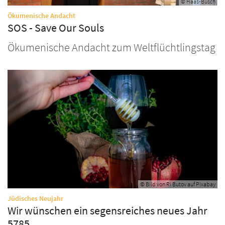
© Haas-Busch
:
Ökumenische Andacht
SOS - Save Our Souls
Ökumenische Andacht zum Weltflüchtlingstag
© Bild von Ri Butov auf Pixabay
:
Jüdisches Neujahr
Wir wünschen ein segensreiches neues Jahr
5785