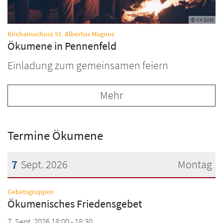
© KA SAM
:
Kirchausschuss St. Albertus Magnus
Ökumene in Pennenfeld
Einladung zum gemeinsamen feiern
Mehr
Termine Ökumene
7
Sept. 2026
Montag
Datum: 7. September 2026
:
Gebetsgruppen
Ökumenisches Friedensgebet
7. Sept. 2026 18:00 - 18:30