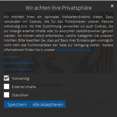
...
✕
Wir achten Ihre Privatsphäre
Wir möchten Ihnen ein optimales Webseiten-Erlebnis bieten. Dazu
verwenden wir Cookies, die für das Funktionieren unserer Website
notwendig sind. Mit Ihrer Zustimmung verwenden wir auch Cookies, die
zur Anzeige externer Inhalte oder zu anonymen Statistikzwecken genutzt
werden. Sie können selbst entscheiden, welche Kategorien Sie zulassen
möchten. Bitte beachten Sie, dass auf Basis Ihrer Einstellungen womöglich
nicht mehr alle Funktionalitäten der Seite zur Verfügung stehen. Weitere
Informationen finden Sie in unserer
Datenschutzerklärung
.
Impressum
Datenschutzerklärung
Rechtliche Hinweise
© iStock
Notwendig
:
Bibelkatechese
In der Schule des Wortes
Externe Inhalte
Am Mittwoch, 25. Juni, findet um 19.45 Uhr im
Statistiken
Pfarrzentrum St. Marien das nächste Treffen in
Speichern
Alle akzeptieren
der Reihe „In der Schule des Wortes“ statt.