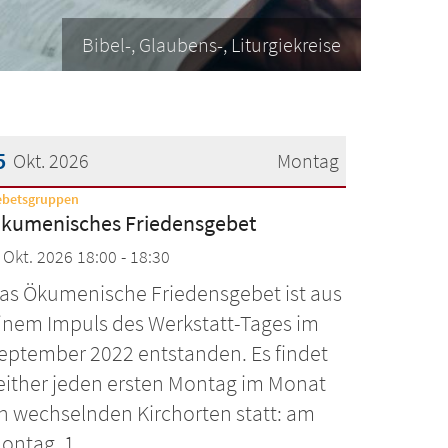
Bibel-, Glaubens-, Liturgiekreise
5
Okt. 2026
Montag
:
ebetsgruppen
atum: 5. Oktober 2026
kumenisches Friedensgebet
. Okt. 2026 18:00 - 18:30
as Ökumenische Friedensgebet ist aus
inem Impuls des Werkstatt-Tages im
eptember 2022 entstanden. Es findet
either jeden ersten Montag im Monat
n wechselnden Kirchorten statt: am
ontag, 1. ...