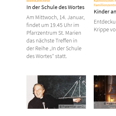
:
Bibelkatechese
Katholisches 
Familienzentr
In der Schule des Wortes
Kinder an
Am Mittwoch, 14. Januar,
Entdecku
findet um 19.45 Uhr im
Krippe vo
Pfarrzentrum St. Marien
das nächste Treffen in
der Reihe „In der Schule
des Wortes“ statt.
© Alberto
© Fraternität von CL