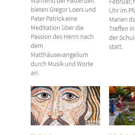
Während der Fastenzeit
Februar, 
bieten Gregor Loers und
Uhr im Pf
Pater Patrick eine
Marien d
Meditation über die
Treffen in
Passion des Herrn nach
der Schul
dem
statt.
Matthäusevangelium
durch Musik und Worte
an.
© iStock