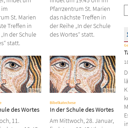
r, findet um
findet um 19.45 Uhr im
 im
Pfarrzentrum St. Marien
rum St. Marien
das nächste Treffen in
te Treffen in
der Reihe „In der Schule
 „In der Schule
des Wortes“ statt.
s“ statt.
G
D
T
1
D
l
K
© iStock
© iStock
k
:
:
e
Bibelkatechese
M
hule des Wortes
In der Schule des Wortes
E
och, 11.
Am Mittwoch, 28. Januar,
i