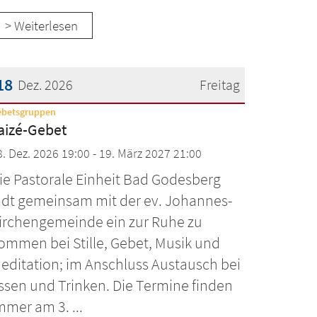
> Weiterlesen
18
Dez. 2026
Freitag
:
ebetsgruppen
atum: 18. Dezember 2026
aizé-Gebet
8. Dez. 2026 19:00 - 19. März 2027 21:00
ie Pastorale Einheit Bad Godesberg
ädt gemeinsam mit der ev. Johannes-
irchengemeinde ein zur Ruhe zu
ommen bei Stille, Gebet, Musik und
editation; im Anschluss Austausch bei
ssen und Trinken. Die Termine finden
mmer am 3. ...