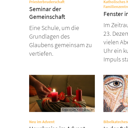
:
Priesterbruderschaft
Katholisches 
Familienzentr
Seminar der
Fenster 
Gemeinschaft
Im Zeitra
Eine Schule, um die
23. Deze
Grundlagen des
vielen A
Glaubens gemeinsam zu
Uhr ein k
vertiefen.
Impuls sta
Erzbistum Köln © Axler
:
Neu im Advent
Bibelkateches