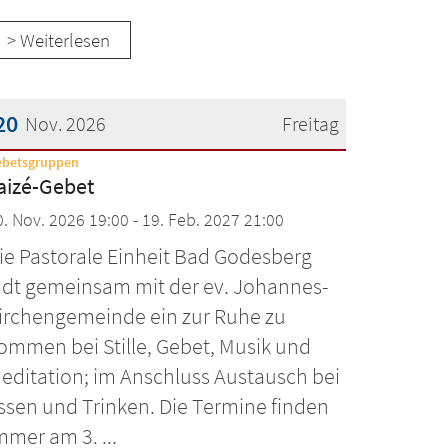
> Weiterlesen
20
Nov. 2026
Freitag
:
ebetsgruppen
atum: 20. November 2026
aizé-Gebet
0. Nov. 2026 19:00 - 19. Feb. 2027 21:00
ie Pastorale Einheit Bad Godesberg
ädt gemeinsam mit der ev. Johannes-
irchengemeinde ein zur Ruhe zu
ommen bei Stille, Gebet, Musik und
editation; im Anschluss Austausch bei
ssen und Trinken. Die Termine finden
mmer am 3. ...