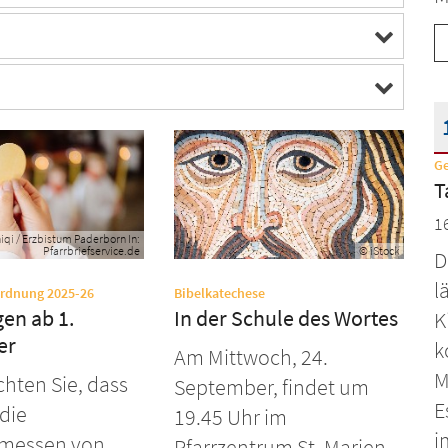
G
D
T
1
qi / Erzbistum Paderborn In:
Pfarrbriefservice.de
© iStock
D
l
:
:
ordnung 2025-26
Bibelkatechese
en ab 1.
In der Schule des Wortes
K
er
k
Am Mittwoch, 24.
M
chten Sie, dass
September, findet um
E
 die
19.45 Uhr im
i
messen von
Pfarrzentrum St. Marien