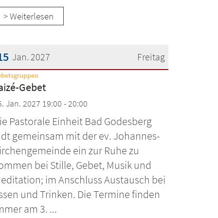
> Weiterlesen
15
Jan. 2027
Freitag
:
ebetsgruppen
atum: 15. Januar 2027
aizé-Gebet
5. Jan. 2027 19:00 - 20:00
ie Pastorale Einheit Bad Godesberg
ädt gemeinsam mit der ev. Johannes-
irchengemeinde ein zur Ruhe zu
ommen bei Stille, Gebet, Musik und
editation; im Anschluss Austausch bei
ssen und Trinken. Die Termine finden
mmer am 3. ...