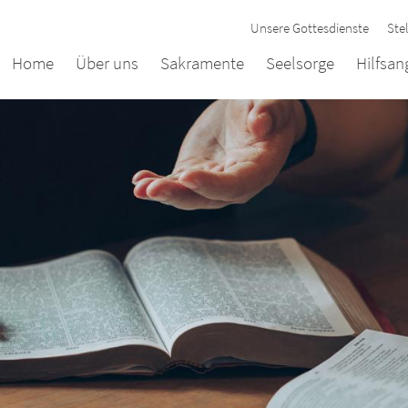
Unsere Gottesdienste
Ste
Home
Über uns
Sakramente
Seelsorge
Hilfsa