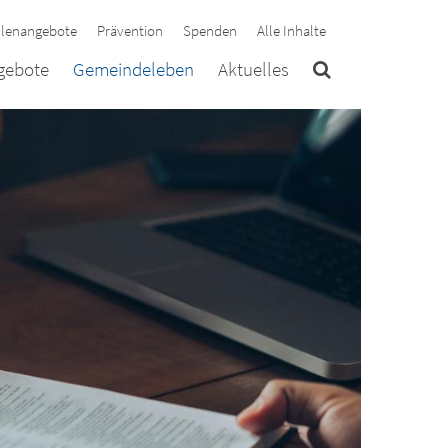
llenangebote
Prävention
Spenden
Alle Inhalte
ngebote
Gemeindeleben
Aktuelles