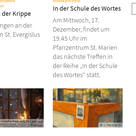
:
Netzwerk
Bibelkatechese
:
en
In der Schule des Wortes
 der Krippe
Am Mittwoch, 17.
ngen an der
Dezember, findet um
n St. Evergislus
19.45 Uhr im
Pfarrzentrum St. Marien
das nächste Treffen in
der Reihe „In der Schule
des Wortes“ statt.
 Antonio Peguero De Leon auf
Pixabay
© J. Heidler KI