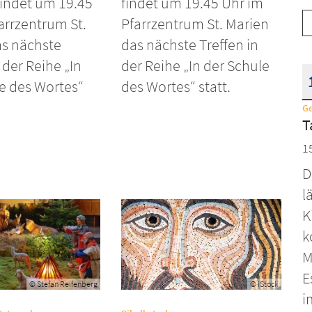
findet um 19.45
findet um 19.45 Uhr im
arrzentrum St.
Pfarrzentrum St. Marien
as nächste
das nächste Treffen in
 der Reihe „In
der Reihe „In der Schule
e des Wortes“
des Wortes“ statt.
G
D
T
1
D
l
K
k
M
E
© Stefan Reifenberg
© iStock
i