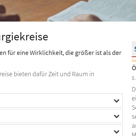
urgiekreise
fen für eine Wirklichkeit, die größer ist als der
G
D
Ö
reise bieten dafür Zeit und Raum in
5
D
e
S
s
a
M