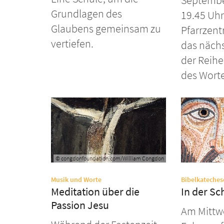
Septembe
Grundlagen des
19.45 Uhr
Glaubens gemeinsam zu
Pfarrzent
vertiefen.
das nächs
der Reihe
des Worte
© congdonfoundation.com/William Congdon
:
Musik und Worte
Bibelkateches
Meditation über die
In der Sc
Passion Jesu
Am Mittw