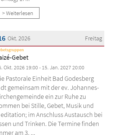
> Weiterlesen
16
Okt. 2026
Freitag
:
ebetsgruppen
atum: 16. Oktober 2026
aizé-Gebet
6. Okt. 2026 19:00 - 15. Jan. 2027 20:00
ie Pastorale Einheit Bad Godesberg
ädt gemeinsam mit der ev. Johannes-
irchengemeinde ein zur Ruhe zu
ommen bei Stille, Gebet, Musik und
editation; im Anschluss Austausch bei
ssen und Trinken. Die Termine finden
mmer am 3. ...