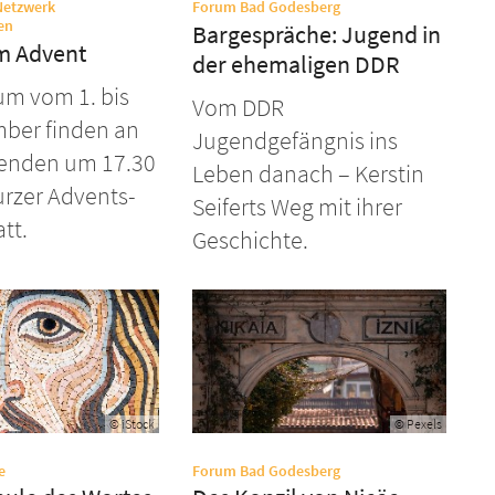
:
Netzwerk
Forum Bad Godesberg
:
en
Bargespräche: Jugend in
im Advent
der ehemaligen DDR
um vom 1. bis
Vom DDR
mber finden an
Jugendgefängnis ins
benden um 17.30
Leben danach – Kerstin
urzer Advents-
Seiferts Weg mit ihrer
tt.
Geschichte.
© iStock
© Pexels
:
:
e
Forum Bad Godesberg