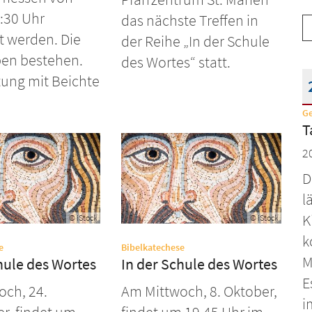
8:30 Uhr
das nächste Treffen in
t werden. Die
der Reihe „In der Schule
ben bestehen.
des Wortes“ statt.
ung mit Beichte
G
D
T
2
D
l
K
© iStock
© iStock
k
:
:
e
Bibelkatechese
M
hule des Wortes
In der Schule des Wortes
E
och, 24.
Am Mittwoch, 8. Oktober,
i