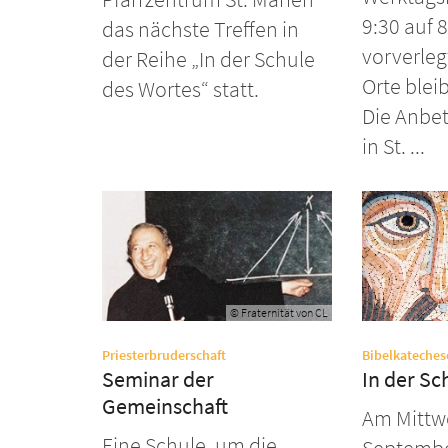
9:30 auf 
das nächste Treffen in
vorverleg
der Reihe „In der Schule
Orte blei
des Wortes“ statt.
Die Anbet
in St. ...
© Fraternität von CL
:
Priesterbruderschaft
Bibelkateches
Seminar der
In der Sc
Gemeinschaft
Am Mittw
Eine Schule, um die