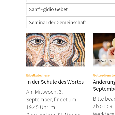
Sant’Egidio Gebet
Seminar der Gemeinschaft
© Besim Mazhi
© iStock
:
Bibelkatechese
Gottesdienst
In der Schule des Wortes
Änderung
Septemb
Am Mittwoch, 3.
Bitte bea
September, findet um
ab 01.09.
19.45 Uhr im
Werktags
Pfarrzentrum St. Marien