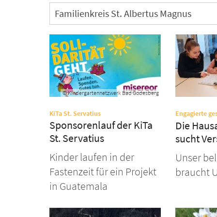
Familienkreis St. Albertus Magnus
© Kindergartennetzwerk Bad Godesberg
:
KiTa St. Servatius
Engagierte ge
Sponsorenlauf der KiTa
Die Haus
St. Servatius
sucht Ve
Kinder laufen in der
Unser be
Fastenzeit für ein Projekt
braucht 
in Guatemala