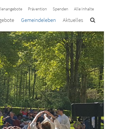
llenangebote
Prävention
Spenden
Alle Inhalte
ngebote
Gemeindeleben
Aktuelles