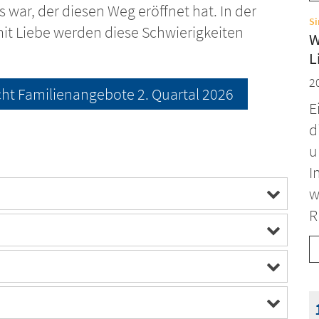
 war, der diesen Weg eröffnet hat. In der
S
mit Liebe werden diese Schwierigkeiten
W
L
2
ht Familienangebote 2. Quartal 2026
E
d
u
I
w
R