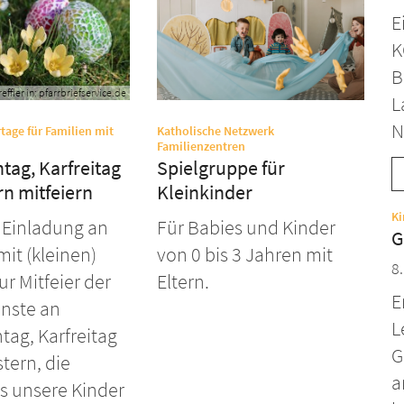
E
K
B
effler in: pfarrbriefservice.de
L
N
tage für Familien mit
Katholische Netzwerk
:
Familienzentren
tag, Karfreitag
Spielgruppe für
n mitfeiern
Kleinkinder
Ki
 Einladung an
Für Babies und Kinder
G
mit (kleinen)
von 0 bis 3 Jahren mit
8
ur Mitfeier der
Eltern.
E
enste an
L
ag, Karfreitag
G
tern, die
a
s unsere Kinder