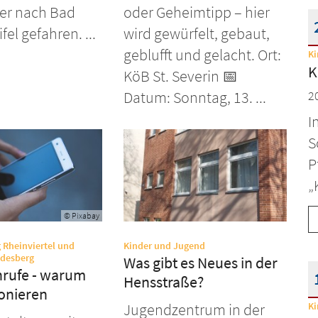
er nach Bad
oder Geheimtipp – hier
el gefahren. ...
wird gewürfelt, gebaut,
geblufft und gelacht. Ort:
Ki
D
K
KöB St. Severin 📅
Datum: Sonntag, 13. ...
2
I
S
P
„
© Pixabay
:
g Rheinviertel und
Kinder und Jugend
:
desberg
Was gibt es Neues in der
rufe - warum
Hensstraße?
ionieren
Ki
Jugendzentrum in der
D