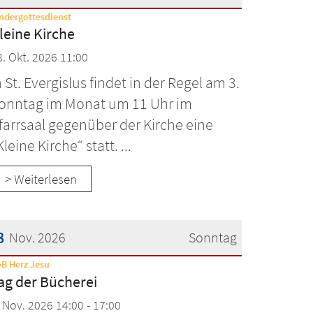
:
ndergottesdienst
atum: 18. Oktober 2026
leine Kirche
8. Okt. 2026 11:00
n St. Evergislus findet in der Regel am 3.
onntag im Monat um 11 Uhr im
farrsaal gegenüber der Kirche eine
Kleine Kirche“ statt. ...
> Weiterlesen
8
Nov. 2026
Sonntag
:
B Herz Jesu
atum: 8. November 2026
ag der Bücherei
. Nov. 2026 14:00 - 17:00