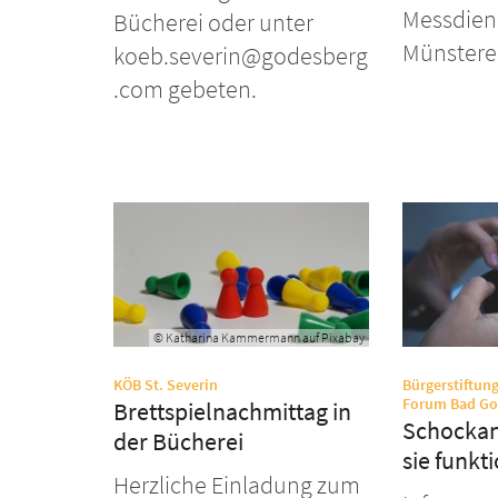
Messdien
Bücherei oder unter
Münstereif
koeb.severin@godesberg
.com gebeten.
© Katharina Kammermann auf Pixabay
:
KÖB St. Severin
Bürgerstiftun
Forum Bad Go
Brettspielnachmittag in
Schockan
der Bücherei
sie funkt
Herzliche Einladung zum