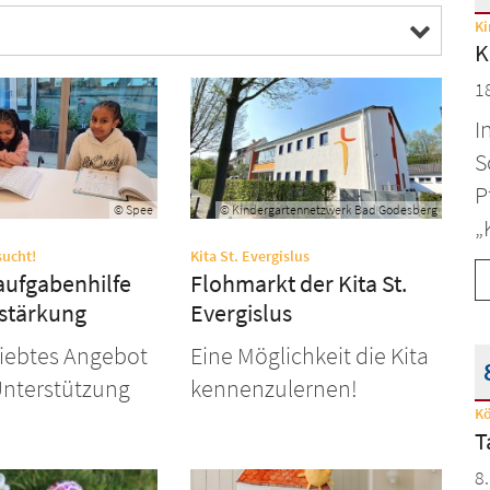
Ki
D
K
1
I
S
P
© Spee
© Kindergartennetzwerk Bad Godesberg
„
:
:
sucht!
Kita St. Evergislus
aufgabenhilfe
Flohmarkt der Kita St.
rstärkung
Evergislus
liebtes Angebot
Eine Möglichkeit die Kita
Unterstützung
kennenzulernen!
Kö
D
T
8