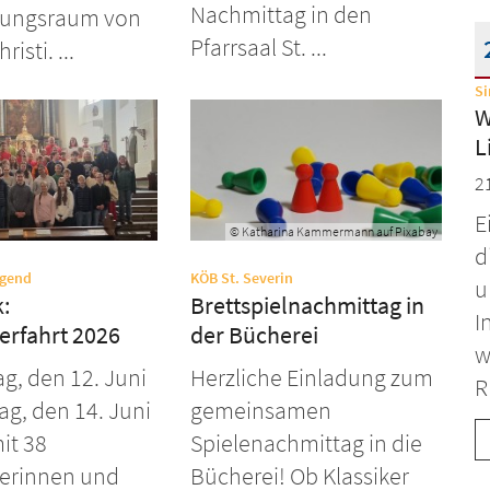
Nachmittag in den
ungsraum von
Pfarrsaal St. ...
isti. ...
S
D
W
L
2
E
© Katharina Kammermann auf Pixabay
d
:
:
ugend
KÖB St. Severin
u
:
Brettspielnachmittag in
I
erfahrt 2026
der Bücherei
w
ag, den 12. Juni
Herzliche Einladung zum
R
ag, den 14. Juni
gemeinsamen
it 38
Spielenachmittag in die
erinnen und
Bücherei! Ob Klassiker