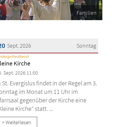
Familien
20
Sept. 2026
Sonntag
:
ndergottesdienst
atum: 20. September 2026
leine Kirche
0. Sept. 2026 11:00
n St. Evergislus findet in der Regel am 3.
onntag im Monat um 11 Uhr im
farrsaal gegenüber der Kirche eine
Kleine Kirche“ statt. ...
> Weiterlesen