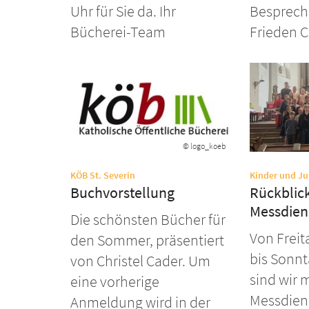
Uhr für Sie da. Ihr
Besprech
Bücherei-Team
Frieden Chr
© logo_koeb
:
KÖB St. Severin
Kinder und J
Buchvorstellung
Rückblick
Messdien
Die schönsten Bücher für
Von Freit
den Sommer, präsentiert
bis Sonnt
von Christel Cader. Um
sind wir m
eine vorherige
Messdien
Anmeldung wird in der