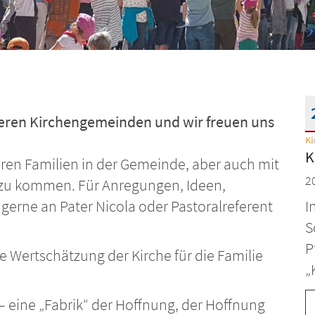
nseren Kirchengemeinden und wir freuen uns
Ki
D
K
eren Familien in der Gemeinde, aber auch mit
2
 zu kommen. Für Anregungen, Ideen,
erne an Pater Nicola oder Pastoralreferent
I
S
P
ie Wertschätzung der Kirche für die Familie
„
t – eine „Fabrik“ der Hoffnung, der Hoffnung