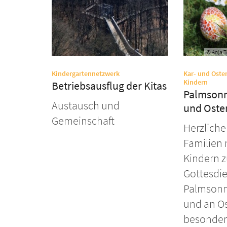
© Anja Tr
:
Kindergartennetzwerk
Kar- und Oster
:
Kindern
Betriebsausflug der Kitas
Palmsonn
Austausch und
und Oster
Gemeinschaft
Herzliche
Familien 
Kindern z
Gottesdi
Palmsonnt
und an Os
besonder