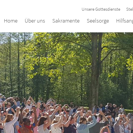
Unsere Gottesdienste
Ste
Home
Über uns
Sakramente
Seelsorge
Hilfsa