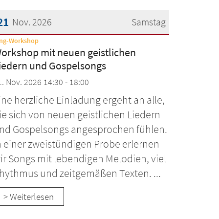
21
Nov. 2026
Samstag
:
ing-Workshop
atum: 21. November 2026
orkshop mit neuen geistlichen
iedern und Gospelsongs
1. Nov. 2026 14:30 - 18:00
ine herzliche Einladung ergeht an alle,
ie sich von neuen geistlichen Liedern
nd Gospelsongs angesprochen fühlen.
n einer zweistündigen Probe erlernen
ir Songs mit lebendigen Melodien, viel
hythmus und zeitgemäßen Texten. ...
> Weiterlesen