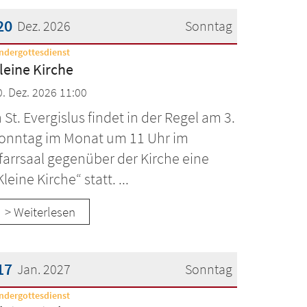
20
Dez. 2026
Sonntag
:
ndergottesdienst
atum: 20. Dezember 2026
leine Kirche
0. Dez. 2026 11:00
n St. Evergislus findet in der Regel am 3.
onntag im Monat um 11 Uhr im
farrsaal gegenüber der Kirche eine
Kleine Kirche“ statt. ...
> Weiterlesen
17
Jan. 2027
Sonntag
:
ndergottesdienst
atum: 17. Januar 2027