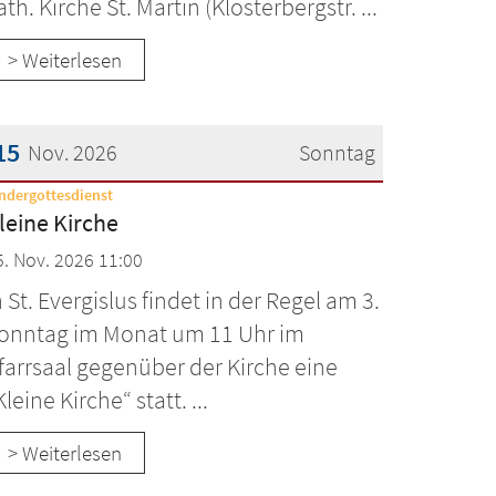
ath. Kirche St. Martin (Klosterbergstr. ...
> Weiterlesen
15
Nov. 2026
Sonntag
:
ndergottesdienst
atum: 15. November 2026
leine Kirche
5. Nov. 2026 11:00
n St. Evergislus findet in der Regel am 3.
onntag im Monat um 11 Uhr im
farrsaal gegenüber der Kirche eine
Kleine Kirche“ statt. ...
> Weiterlesen