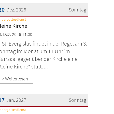
20
Dez. 2026
Sonntag
:
ndergottesdienst
atum: 20. Dezember 2026
leine Kirche
0. Dez. 2026 11:00
n St. Evergislus findet in der Regel am 3.
onntag im Monat um 11 Uhr im
farrsaal gegenüber der Kirche eine
Kleine Kirche“ statt. ...
> Weiterlesen
17
Jan. 2027
Sonntag
:
ndergottesdienst
atum: 17. Januar 2027