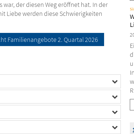
 war, der diesen Weg eröffnet hat. In der
S
mit Liebe werden diese Schwierigkeiten
W
L
2
ht Familienangebote 2. Quartal 2026
E
d
u
I
w
R