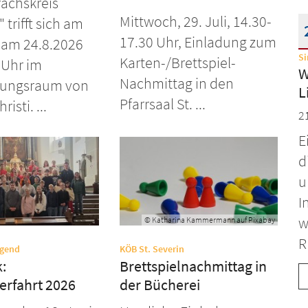
ächskreis
Mittwoch, 29. Juli, 14.30-
" trifft sich am
17.30 Uhr, Einladung zum
 am 24.8.2026
S
Karten-/Brettspiel-
D
 Uhr im
W
Nachmittag in den
ungsraum von
L
Pfarrsaal St. ...
isti. ...
2
E
d
u
I
w
© Katharina Kammermann auf Pixabay
R
:
:
ugend
KÖB St. Severin
:
Brettspielnachmittag in
erfahrt 2026
der Bücherei