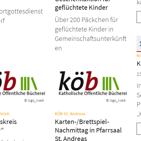
k
geflüchtete Kinder
ortgottesdienst
Über 200 Päckchen für
rf
geflüchtete Kinder in
Gemeinschaftsunterkünft
en
Ki
D
K
1
I
S
© logo_koeb
© logo_koeb
P
„
:
:
risti
KÖB St. Andreas
skreis
Karten-/Brettspiel-
r“
Nachmittag in Pfarrsaal
St. Andreas