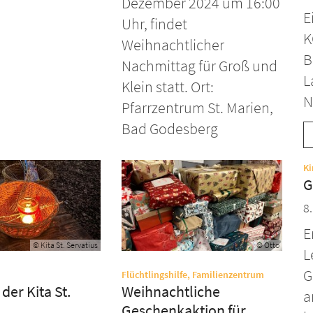
Dezember 2024 um 16:00
E
Uhr, findet
K
Weihnachtlicher
B
Nachmittag für Groß und
L
Klein statt. Ort:
N
Pfarrzentrum St. Marien,
Bad Godesberg
Ki
G
8
E
© Kita St. Servatius
© Otto
L
G
:
Flüchtlingshilfe, Familienzentrum
der Kita St.
Weihnachtliche
a
Geschenkaktion für