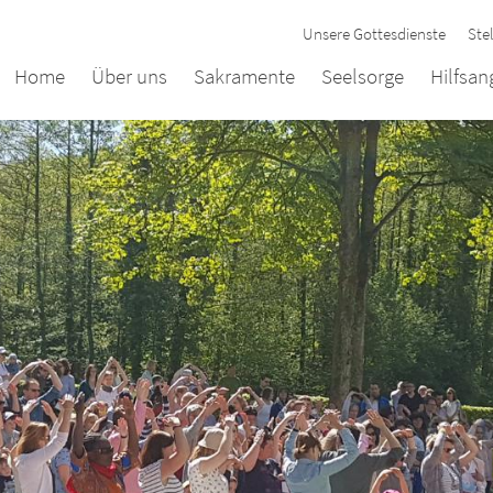
Unsere Gottesdienste
Ste
Home
Über uns
Sakramente
Seelsorge
Hilfsa