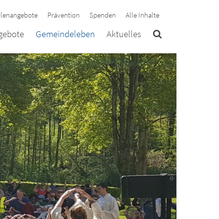
llenangebote
Prävention
Spenden
Alle Inhalte
ngebote
Gemeindeleben
Aktuelles