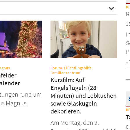
Ki
D
K
1
I
S
P
„
:
Forum, Flüchtlingshilfe,
Magnus
:
Familienzentrum
felder
Kurzfilm: Auf
alender
Engelsflügeln (28
ltungen rund um
Minuten) und Lebkuchen
tus Magnus
sowie Glaskugeln
Kö
dekorieren.
D
T
Am Montag, den 9.
8