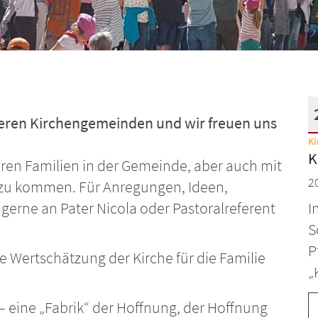
nseren Kirchengemeinden und wir freuen uns
Ki
D
K
eren Familien in der Gemeinde, aber auch mit
2
 zu kommen. Für Anregungen, Ideen,
erne an Pater Nicola oder Pastoralreferent
I
S
P
ie Wertschätzung der Kirche für die Familie
„
t – eine „Fabrik“ der Hoffnung, der Hoffnung