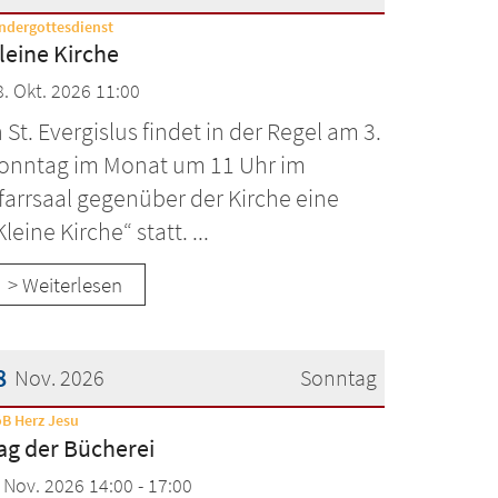
:
ndergottesdienst
atum: 18. Oktober 2026
leine Kirche
8. Okt. 2026 11:00
n St. Evergislus findet in der Regel am 3.
onntag im Monat um 11 Uhr im
farrsaal gegenüber der Kirche eine
Kleine Kirche“ statt. ...
> Weiterlesen
8
Nov. 2026
Sonntag
:
B Herz Jesu
atum: 8. November 2026
ag der Bücherei
. Nov. 2026 14:00 - 17:00