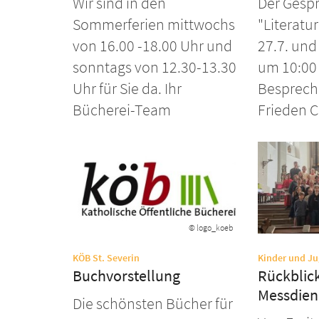
Wir sind in den
Der Gespr
Sommerferien mittwochs
"Literatur
von 16.00 -18.00 Uhr und
27.7. und
sonntags von 12.30-13.30
um 10:00
Uhr für Sie da. Ihr
Besprech
Bücherei-Team
Frieden Chr
© logo_koeb
:
KÖB St. Severin
Kinder und J
Buchvorstellung
Rückblick
Messdien
Die schönsten Bücher für