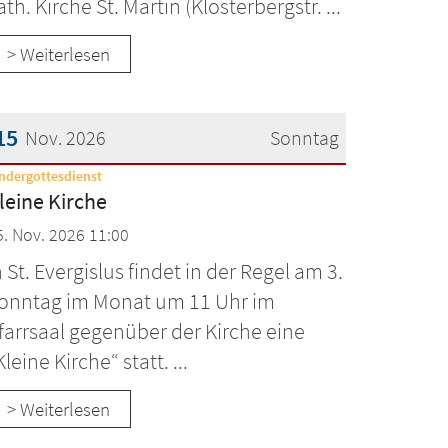
ath. Kirche St. Martin (Klosterbergstr. ...
> Weiterlesen
15
Nov. 2026
Sonntag
:
ndergottesdienst
atum: 15. November 2026
leine Kirche
5. Nov. 2026 11:00
n St. Evergislus findet in der Regel am 3.
onntag im Monat um 11 Uhr im
farrsaal gegenüber der Kirche eine
Kleine Kirche“ statt. ...
> Weiterlesen