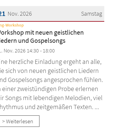
21
Nov. 2026
Samstag
:
ing-Workshop
atum: 21. November 2026
orkshop mit neuen geistlichen
iedern und Gospelsongs
1. Nov. 2026 14:30 - 18:00
ine herzliche Einladung ergeht an alle,
ie sich von neuen geistlichen Liedern
nd Gospelsongs angesprochen fühlen.
n einer zweistündigen Probe erlernen
ir Songs mit lebendigen Melodien, viel
hythmus und zeitgemäßen Texten. ...
> Weiterlesen