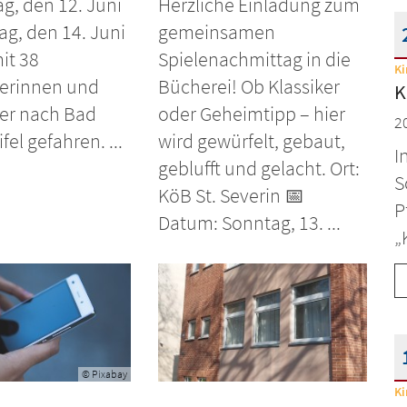
ag, den 12. Juni
Herzliche Einladung zum
ag, den 14. Juni
gemeinsamen
it 38
Spielenachmittag in die
Ki
D
erinnen und
Bücherei! Ob Klassiker
K
er nach Bad
oder Geheimtipp – hier
2
el gefahren. ...
wird gewürfelt, gebaut,
I
geblufft und gelacht. Ort:
S
KöB St. Severin 📅
P
Datum: Sonntag, 13. ...
„
© Pixabay
Ki
D