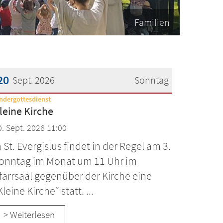
Familien
20
Sept. 2026
Sonntag
:
ndergottesdienst
atum: 20. September 2026
leine Kirche
0. Sept. 2026 11:00
n St. Evergislus findet in der Regel am 3.
onntag im Monat um 11 Uhr im
farrsaal gegenüber der Kirche eine
Kleine Kirche“ statt. ...
> Weiterlesen