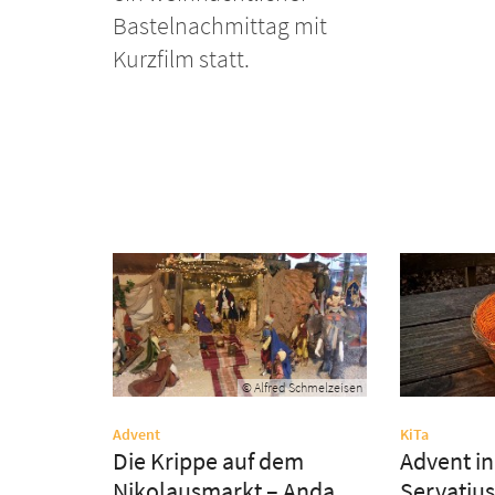
Bastelnachmittag mit
Kurzfilm statt.
© Alfred Schmelzeisen
:
:
Advent
KiTa
Die Krippe auf dem
Advent in 
Nikolausmarkt – Andacht
Servatius