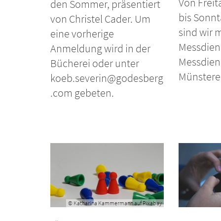
Von Freit
den Sommer, präsentiert
bis Sonnt
von Christel Cader. Um
sind wir m
eine vorherige
Messdien
Anmeldung wird in der
Messdien
Bücherei oder unter
Münstereif
koeb.severin@godesberg
.com gebeten.
© Katharina Kammermann auf Pixabay