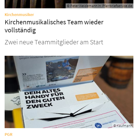
© Peter Weidemann In: Pfarrbriefservice.de
:
Kirchenmusiker
Kirchenmusikalisches Team wieder
vollständig
Zwei neue Teammitglieder am Start
© Kaufmann
:
PGR