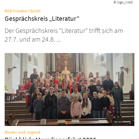
© logo_koeb
:
KöB Frieden Christi
Gesprächskreis „Literatur“
Der Gesprächskreis "Literatur" trifft sich am
27.7. und am 24.8. ...
:
Kinder und Jugend