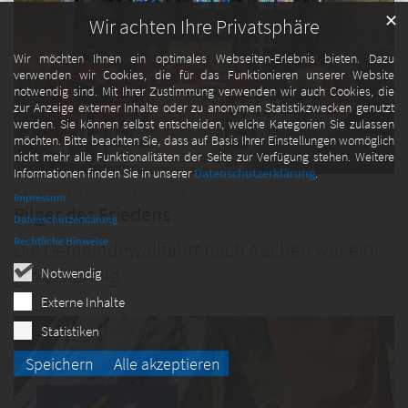
✕
Wir achten Ihre Privatsphäre
Wir möchten Ihnen ein optimales Webseiten-Erlebnis bieten. Dazu
verwenden wir Cookies, die für das Funktionieren unserer Website
notwendig sind. Mit Ihrer Zustimmung verwenden wir auch Cookies, die
zur Anzeige externer Inhalte oder zu anonymen Statistikzwecken genutzt
werden. Sie können selbst entscheiden, welche Kategorien Sie zulassen
möchten. Bitte beachten Sie, dass auf Basis Ihrer Einstellungen womöglich
nicht mehr alle Funktionalitäten der Seite zur Verfügung stehen. Weitere
Informationen finden Sie in unserer
Datenschutzerklärung
.
:
Kaiserwetter für die Kaiserstadt
Impressum
Pilger des Friedens
Datenschutzerklärung
Rechtliche Hinweise
Die Gemeindewallfahrt nach Aachen war ein
großer Erfolg
Notwendig
Externe Inhalte
Statistiken
Speichern
Alle akzeptieren