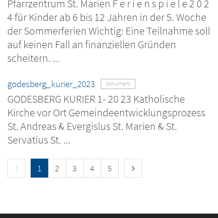
Pfarrzentrum St. Marien F e r i e n s p i e l e 2 0 2
4 für Kinder ab 6 bis 12 Jahren in der 5. Woche
der Sommerferien Wichtig: Eine Teilnahme soll
auf keinen Fall an finanziellen Gründen
scheitern. ...
godesberg_kurier_2023
Dokument
GODESBERG KURIER 1- 20 23 Katholische
Kirche vor Ort Gemeindeentwicklungsprozess
St. Andreas & Evergislus St. Marien & St.
Servatius St. ...
Vorherige Seite
Nächste Seite
1
2
3
4
5