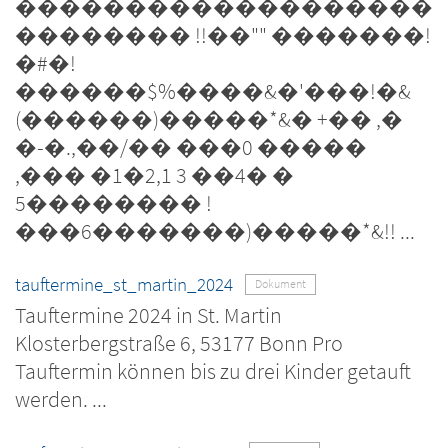
�������������������
�������� !!��"" �������!
�#�!
������$%����&�'���!�&
(������)�����*&� +�� ,�
�-�.,��/�� ���0 �����
,��� �1�2,1 3 ��4� �
5�������� !
���6�������)�����*&!! ...
tauftermine_st_martin_2024
Dokument
Tauftermine 2024 in St. Martin
Klosterbergstraße 6, 53177 Bonn Pro
Tauftermin können bis zu drei Kinder getauft
werden. ...