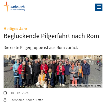
Zum Inhalt springen
:
Heiliges Jahr
Beglückende Pilgerfahrt nach Rom
Die erste Pilgergruppe ist aus Rom zurück
© Stephanie Rieder-Hintze
Datum:
10. Feb. 2025
Von:
Stephanie Rieder-Hintze