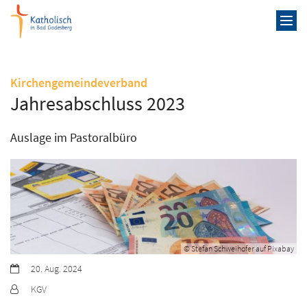
Zum Inhalt springen
:
Kirchengemeindeverband
Jahresabschluss 2023
Auslage im Pastoralbüro
© Stefan Schweihofer auf Pixabay
Datum:
20. Aug. 2024
Von:
KGV