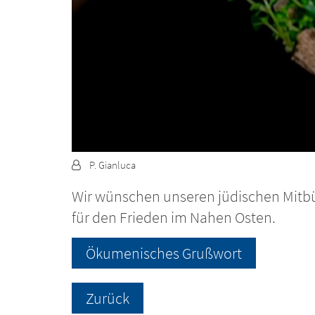
Von:
P. Gianluca
Wir wünschen unseren jüdischen Mitbü
für den Frieden im Nahen Osten.
Ökumenisches Grußwort
Zurück