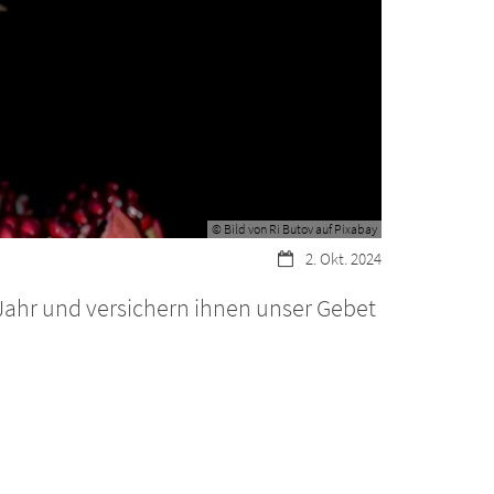
© Bild von Ri Butov auf Pixabay
Datum:
2. Okt. 2024
ahr und versichern ihnen unser Gebet