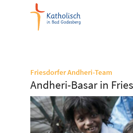
Zum Inhalt springen
:
Friesdorfer Andheri-Team
Andheri-Basar in Frie