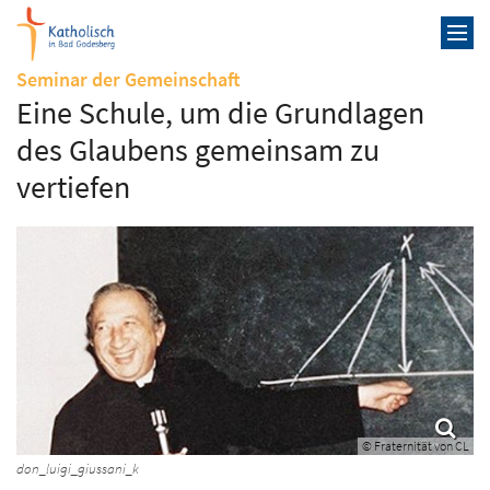
Zum Inhalt springen
:
Seminar der Gemeinschaft
Eine Schule, um die Grundlagen
des Glaubens gemeinsam zu
vertiefen
© Fraternität von CL
don_luigi_giussani_k