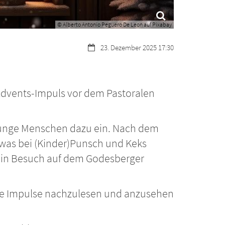
© Alberto Antonio Peguero De Leon auf Pixabay
Datum:
23. Dezember 2025 17:30
Advents-Impuls vor dem Pastoralen
 junge Menschen dazu ein. Nach dem
twas bei (Kinder)Punsch und Keks
 ein Besuch auf dem Godesberger
ele Impulse nachzulesen und anzusehen