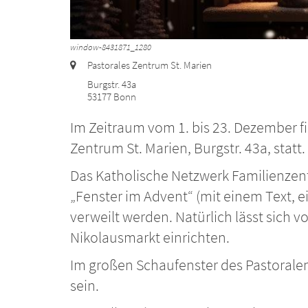
window-8431871_1280
Ort:
Pastorales Zentrum St. Marien
Burgstr. 43a
53177
Bonn
Im Zeitraum vom 1. bis 23. Dezember f
Zentrum St. Marien, Burgstr. 43a, statt.
Das Katholische Netzwerk Familienzen
„Fenster im Advent“ (mit einem Text, 
verweilt werden. Natürlich lässt sich
Nikolausmarkt einrichten.
Im großen Schaufenster des Pastorale
sein.