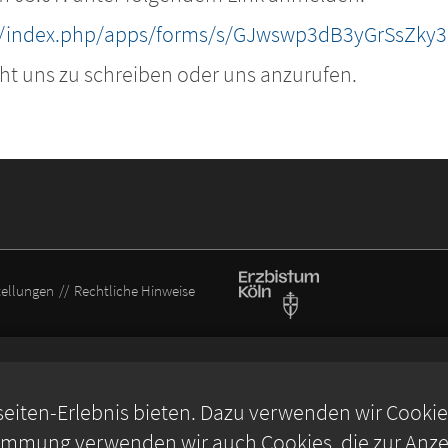
de/index.php/apps/forms/s/GJwswp3dB3yGrSsZky
ht uns zu schreiben oder uns anzurufen.
tellungen
Rechtliche Hinweise
iten-Erlebnis bieten. Dazu verwenden wir Cookies,
timmung verwenden wir auch Cookies, die zur Anzei