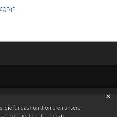
36QFqP
✕
 die für das Funktionieren unserer
ge externer Inhalte oder zu