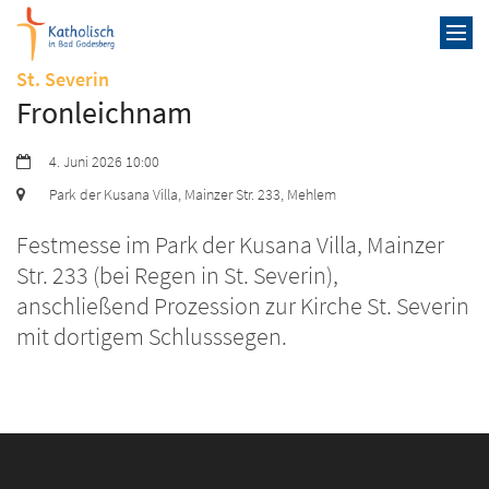
Zum Inhalt springen
:
St. Severin
Fronleichnam
Datum:
4. Juni 2026 10:00
Ort:
Park der Kusana Villa, Mainzer Str. 233, Mehlem
Festmesse im Park der Kusana Villa, Mainzer
Str. 233 (bei Regen in St. Severin),
anschließend Prozession zur Kirche St. Severin
mit dortigem Schlusssegen.