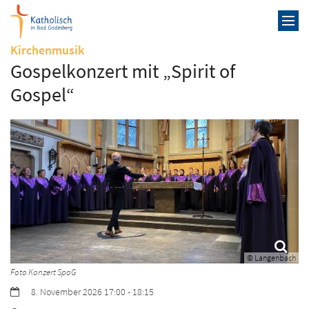
Zum Inhalt springen
:
Kirchenmusik
Gospelkonzert mit „Spirit of
Gospel“
© Langenbach
Foto Konzert SpoG
Datum:
8. November 2026 17:00 - 18:15