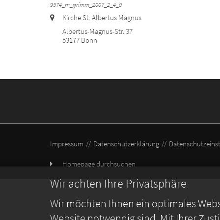
9574_m_grimm_2007_2_4_0
Ort:
Kirche St. Albertus Magnus
Albertus-Magnus-Str. 37
53177
Bonn
Impressum
Datenschutzerklärung
Datenschutzeins
Homepage durchsuchen
Wir achten Ihre Privatsphäre
Wir möchten Ihnen ein optimales Webse
Website notwendig sind. Mit Ihrer Zus