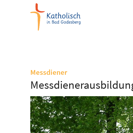
Zum Inhalt springen
:
Messdiener
Messdienerausbildun