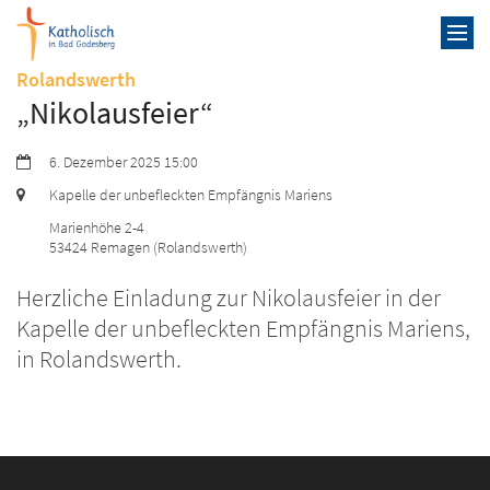
Zum Inhalt springen
:
Rolandswerth
„Nikolausfeier“
Datum:
6. Dezember 2025 15:00
Ort:
Kapelle der unbefleckten Empfängnis Mariens
Marienhöhe 2-4
53424
Remagen (Rolandswerth)
Herzliche Einladung zur Nikolausfeier in der
Kapelle der unbefleckten Empfängnis Mariens,
in Rolandswerth.