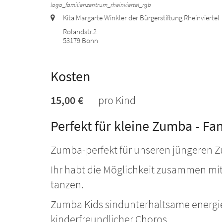
logo_familienzentrum_rheinviertel_rgb
Ort:
Kita Margarte Winkler der Bürgerstiftung Rheinviertel
Rolandstr.2
53179
Bonn
Kosten
15,00 €
pro Kind
Perfekt für kleine Zumba - Fa
Zumba-perfekt für unseren jüngeren 
Ihr habt die Möglichkeit zusammen mit
tanzen.
Zumba Kids sindunterhaltsame energie
kinderfreundlicher Choros.