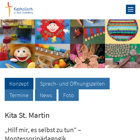
Zum Inhalt springen
Konzept
Sprech- und Öffnungszeiten
Termine
News
Foto
Kita St. Martin
„Hilf mir, es selbst zu tun“ –
Montessoripädagogik