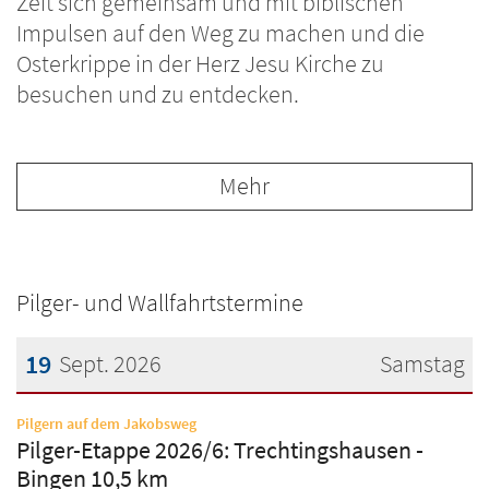
Zeit sich gemeinsam und mit biblischen
Impulsen auf den Weg zu machen und die
Osterkrippe in der Herz Jesu Kirche zu
besuchen und zu entdecken.
Mehr
Pilger- und Wallfahrtstermine
19
Sept. 2026
Samstag
Datum: 19. September 2026
:
Pilgern auf dem Jakobsweg
Pilger-Etappe 2026/6: Trechtingshausen -
Bingen 10,5 km