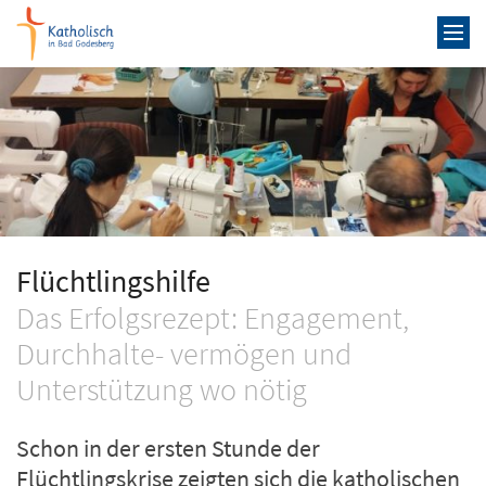
Zum Inhalt springen
Flüchtlingshilfe
Das Erfolgsrezept: Engagement,
Durchhalte- vermögen und
Unterstützung wo nötig
Schon in der ersten Stunde der
Flüchtlingskrise zeigten sich die katholischen