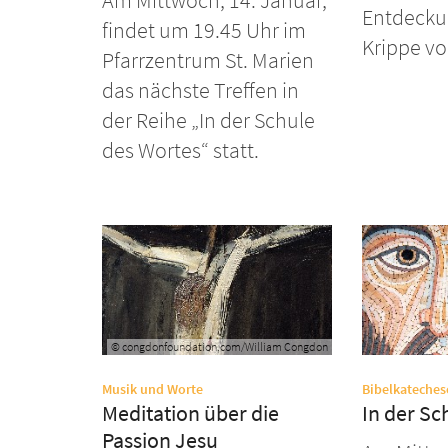
Am Mittwoch, 14. Januar,
Entdecku
findet um 19.45 Uhr im
Krippe vo
Pfarrzentrum St. Marien
das nächste Treffen in
der Reihe „In der Schule
des Wortes“ statt.
© congdonfoundation.com/William Congdon
:
Musik und Worte
Bibelkateches
Meditation über die
In der Sc
Passion Jesu