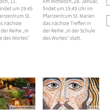
och, 11.
Am Mittwoch, 28. Januar,
findet um 19.45
findet um 19.45 Uhr im
arrzentrum St.
Pfarrzentrum St. Marien
as nächste
das nächste Treffen in
 der Reihe „In
der Reihe „In der Schule
e des Wortes“
des Wortes“ statt.
© Stefan Reifenberg
© iStock