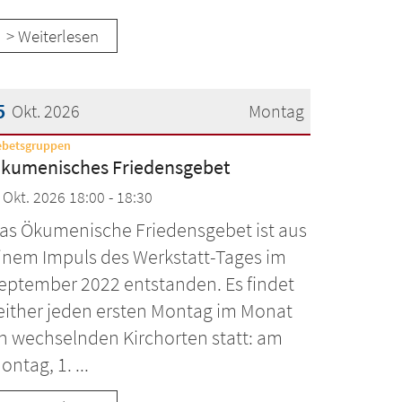
> Weiterlesen
5
Okt. 2026
Montag
:
ebetsgruppen
atum: 5. Oktober 2026
kumenisches Friedensgebet
. Okt. 2026 18:00 - 18:30
as Ökumenische Friedensgebet ist aus
inem Impuls des Werkstatt-Tages im
eptember 2022 entstanden. Es findet
either jeden ersten Montag im Monat
n wechselnden Kirchorten statt: am
ontag, 1. ...