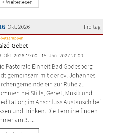
> Weiterlesen
16
Okt. 2026
Freitag
:
ebetsgruppen
atum: 16. Oktober 2026
aizé-Gebet
6. Okt. 2026 19:00 - 15. Jan. 2027 20:00
ie Pastorale Einheit Bad Godesberg
ädt gemeinsam mit der ev. Johannes-
irchengemeinde ein zur Ruhe zu
ommen bei Stille, Gebet, Musik und
editation; im Anschluss Austausch bei
ssen und Trinken. Die Termine finden
mmer am 3. ...