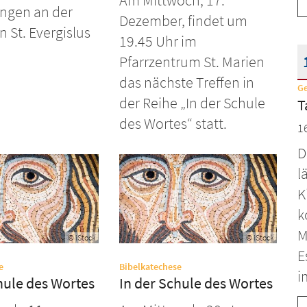
Am Mittwoch, 17.
ngen an der
Dezember, findet um
n St. Evergislus
19.45 Uhr im
Pfarrzentrum St. Marien
das nächste Treffen in
G
D
der Reihe „In der Schule
T
des Wortes“ statt.
1
D
l
K
k
M
© iStock
© iStock
E
:
:
e
Bibelkatechese
i
hule des Wortes
In der Schule des Wortes