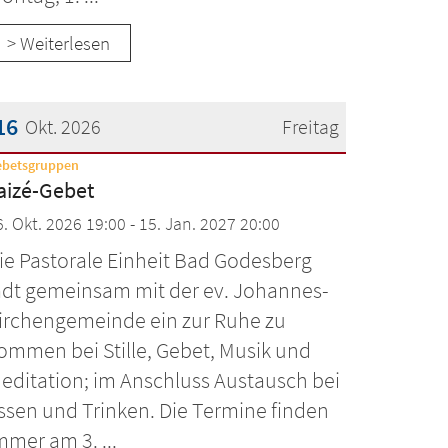
> Weiterlesen
16
Okt. 2026
Freitag
:
ebetsgruppen
atum: 16. Oktober 2026
aizé-Gebet
6. Okt. 2026 19:00 - 15. Jan. 2027 20:00
ie Pastorale Einheit Bad Godesberg
ädt gemeinsam mit der ev. Johannes-
irchengemeinde ein zur Ruhe zu
ommen bei Stille, Gebet, Musik und
editation; im Anschluss Austausch bei
ssen und Trinken. Die Termine finden
mmer am 3. ...