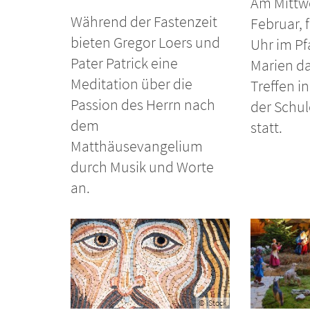
Am Mittw
Während der Fastenzeit
Februar, 
bieten Gregor Loers und
Uhr im Pf
Pater Patrick eine
Marien d
Meditation über die
Treffen in
Passion des Herrn nach
der Schul
dem
statt.
Matthäusevangelium
durch Musik und Worte
an.
© iStock