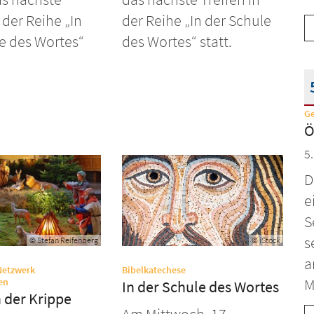
 der Reihe „In
der Reihe „In der Schule
e des Wortes“
des Wortes“ statt.
G
D
Ö
5
D
e
S
s
© Stefan Reifenberg
© iStock
a
:
Netzwerk
Bibelkatechese
:
M
en
In der Schule des Wortes
 der Krippe