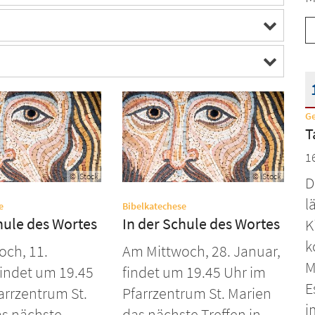
G
D
T
1
© iStock
© iStock
D
l
:
:
e
Bibelkatechese
hule des Wortes
In der Schule des Wortes
K
k
och, 11.
Am Mittwoch, 28. Januar,
M
findet um 19.45
findet um 19.45 Uhr im
E
arrzentrum St.
Pfarrzentrum St. Marien
i
as nächste
das nächste Treffen in