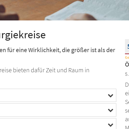
urgiekreise
fen für eine Wirklichkeit, die größer ist als der
G
D
Ö
reise bieten dafür Zeit und Raum in
5
D
e
S
s
a
M