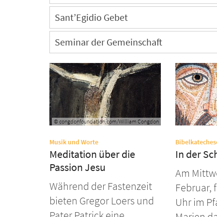
Sant’Egidio Gebet
Seminar der Gemeinschaft
© congdonfoundation.com/William Congdon
:
Musik und Worte
Bibelkateches
Meditation über die
In der Sc
Passion Jesu
Am Mittw
Während der Fastenzeit
Februar, 
bieten Gregor Loers und
Uhr im Pf
Pater Patrick eine
Marien d