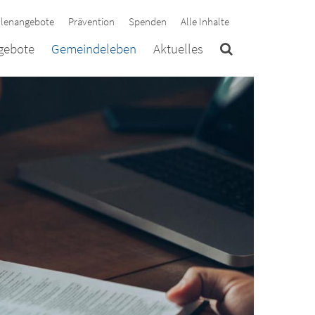
llenangebote
Prävention
Spenden
Alle Inhalte
ngebote
Gemeindeleben
Aktuelles