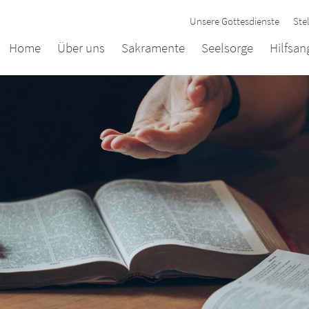
Unsere Gottesdienste
Ste
Home
Über uns
Sakramente
Seelsorge
Hilfsa